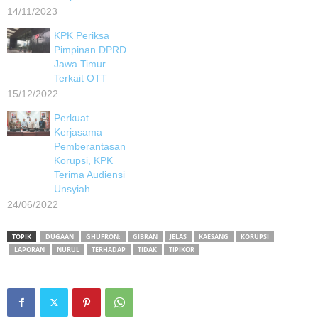
14/11/2023
KPK Periksa
Pimpinan DPRD
Jawa Timur
Terkait OTT
15/12/2022
Perkuat
Kerjasama
Pemberantasan
Korupsi, KPK
Terima Audiensi
Unsyiah
24/06/2022
TOPIK
DUGAAN
GHUFRON:
GIBRAN
JELAS
KAESANG
KORUPSI
LAPORAN
NURUL
TERHADAP
TIDAK
TIPIKOR