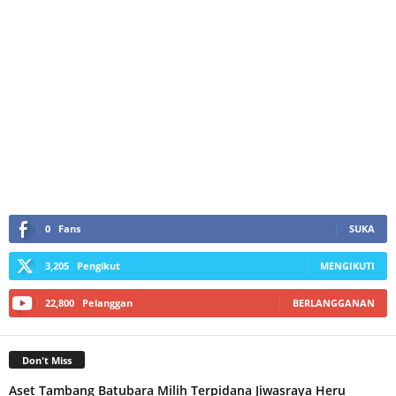
0
Fans
SUKA
3,205
Pengikut
MENGIKUTI
22,800
Pelanggan
BERLANGGANAN
Don't Miss
Aset Tambang Batubara Milih Terpidana Jiwasraya Heru