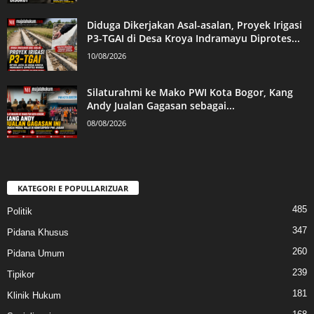
Diduga Dikerjakan Asal-asalan, Proyek Irigasi
P3-TGAI di Desa Kroya Indramayu Diprotes...
10/08/2026
Silaturahmi ke Mako PWI Kota Bogor, Kang
Andy Jualan Gagasan sebagai...
08/08/2026
KATEGORI E POPULLARIZUAR
485
Politik
347
Pidana Khusus
260
Pidana Umum
239
Tipikor
181
Klinik Hukum