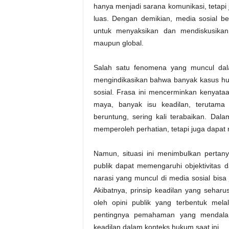
hanya menjadi sarana komunikasi, tetap
luas. Dengan demikian, media sosial b
untuk menyaksikan dan mendiskusikan 
maupun global.
Salah satu fenomena yang muncul dalam 
mengindikasikan bahwa banyak kasus huk
sosial. Frasa ini mencerminkan kenyata
maya, banyak isu keadilan, terutama
beruntung, sering kali terabaikan. Dala
memperoleh perhatian, tetapi juga dapa
Namun, situasi ini menimbulkan perta
publik dapat memengaruhi objektivitas 
narasi yang muncul di media sosial bisa
Akibatnya, prinsip keadilan yang sehar
oleh opini publik yang terbentuk melal
pentingnya pemahaman yang mendalam t
keadilan dalam konteks hukum saat ini.