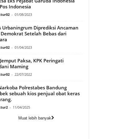
ksa Eks Pejabat Garuda Indonesia
Pos Indonesia
tur02
-
01/08/2023
 Urbaningrum Diprediksi Ancaman
 Demokrat Setelah Bebas dari
ara
tur02
-
01/04/2023
Jemput Paksa, KPK Peringati
dani Maming
tur02
-
22/07/2022
Narkoba Polrestabes Bandung
bek sebuah kios penjual obat keras
arang.
tur2
-
11/04/2025
Muat lebih banyak