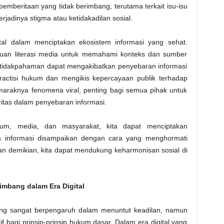
pemberitaan yang tidak berimbang, terutama terkait isu-isu
jadinya stigma atau ketidakadilan sosial.
ital dalam menciptakan ekosistem informasi yang sehat.
n literasi media untuk memahami konteks dan sumber
etidakpahaman dapat mengakibatkan penyebaran informasi
actisi hukum dan mengikis kepercayaan publik terhadap
araknya fenomena viral, penting bagi semua pihak untuk
ritas dalam penyebaran informasi.
ukum, media, dan masyarakat, kita dapat menciptakan
na informasi disampaikan dengan cara yang menghormati
an demikian, kita dapat mendukung keharmonisan sosial di
mbang dalam Era Digital
yang sangat berpengaruh dalam menuntut keadilan, namun
tif bagi prinsip-prinsip hukum dasar. Dalam era digital yang