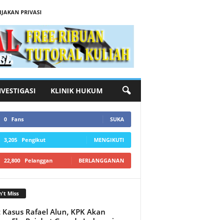
IJAKAN PRIVASI
NVESTIGASI
KLINIK HUKUM
0
Fans
SUKA
3,205
Pengikut
MENGIKUTI
22,800
Pelanggan
BERLANGGANAN
't Miss
 Kasus Rafael Alun, KPK Akan