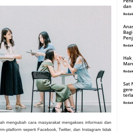
Peri
dan 
Redak
Anas
Bagi
Penj
Redak
Hak 
Mar
Redak
Sat 
gere
terl
Redak
l telah mengubah cara masyarakat mengakses informasi dan
rm-platform seperti Facebook, Twitter, dan Instagram tidak