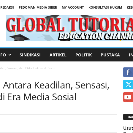
REDAKSI
PEDOMAN MEDIA SIBER
MY ACCOUNT
KONSULTASI HUKUM
KEB
NFO
SINDIKASI
ARTIKEL
POLITIK
PUSTAKA
I
lan, Sensasi, dan Etika Hukum di Era...
: Antara Keadilan, Sensasi,
i Era Media Sosial
Don
Usut