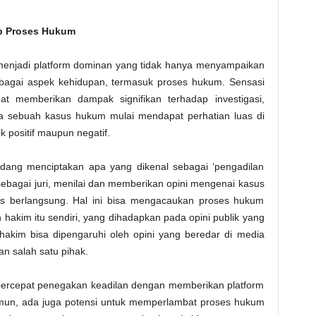
ap Proses Hukum
lah menjadi platform dominan yang tidak hanya menyampaikan
rbagai aspek kehidupan, termasuk proses hukum. Sensasi
at memberikan dampak signifikan terhadap investigasi,
ka sebuah kasus hukum mulai mendapat perhatian luas di
ik positif maupun negatif.
rkadang menciptakan apa yang dikenal sebagai ‘pengadilan
 sebagai juri, menilai dan memberikan opini mengenai kasus
 berlangsung. Hal ini bisa mengacaukan proses hukum
akim itu sendiri, yang dihadapkan pada opini publik yang
akim bisa dipengaruhi oleh opini yang beredar di media
an salah satu pihak.
mpercepat penegakan keadilan dengan memberikan platform
amun, ada juga potensi untuk memperlambat proses hukum