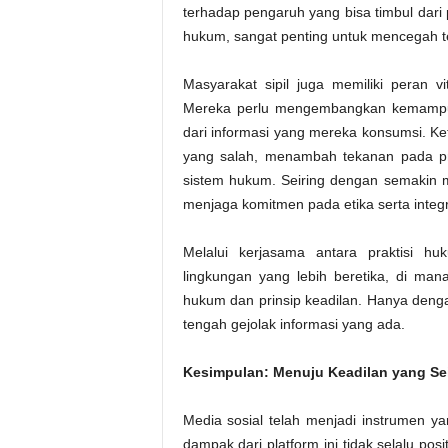
terhadap pengaruh yang bisa timbul dari 
hukum, sangat penting untuk mencegah ter
Masyarakat sipil juga memiliki peran v
Mereka perlu mengembangkan kemampua
dari informasi yang mereka konsumsi. K
yang salah, menambah tekanan pada pr
sistem hukum. Seiring dengan semakin m
menjaga komitmen pada etika serta integ
Melalui kerjasama antara praktisi h
lingkungan yang lebih beretika, di ma
hukum dan prinsip keadilan. Hanya deng
tengah gejolak informasi yang ada.
Kesimpulan: Menuju Keadilan yang Sei
Media sosial telah menjadi instrumen 
dampak dari platform ini tidak selalu posi