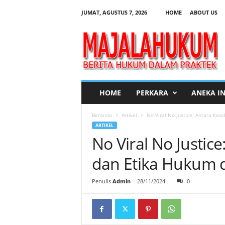
JUMAT, AGUSTUS 7, 2026
HOME
ABOUT US
M
a
j
a
l
a
H
HOME
PERKARA
ANEKA I
u
k
Beranda
Artikel
No Viral No Justice: Antara Keadi
u
ARTIKEL
m
No Viral No Justice
dan Etika Hukum d
Penulis
Admin
-
28/11/2024
0