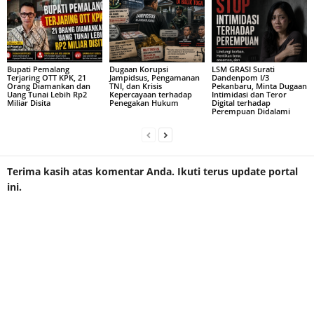
Bupati Pemalang
Dugaan Korupsi
LSM GRASI Surati
Terjaring OTT KPK, 21
Jampidsus, Pengamanan
Dandenpom I/3
Orang Diamankan dan
TNI, dan Krisis
Pekanbaru, Minta Dugaan
Uang Tunai Lebih Rp2
Kepercayaan terhadap
Intimidasi dan Teror
Miliar Disita
Penegakan Hukum
Digital terhadap
Perempuan Didalami
Terima kasih atas komentar Anda. Ikuti terus update portal
ini.