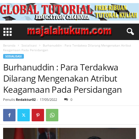
Beranda
Sosialisasi
Burhanuddin : Para Terdakwa Dilarang Mengenakan Atribut
Keagamaan Pada Persidangan
SOSIALISASI
Burhanuddin : Para Terdakwa
Dilarang Mengenakan Atribut
Keagamaan Pada Persidangan
Penulis
Redaktur02
-
17/05/2022
0