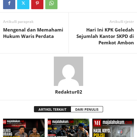
Artikulli paraprak
Artikulli tjetër
Mengenal dan Memahami
Hari Ini KPK Geledah
Hukum Waris Perdata
Sejumlah Kantor SKPD di
Pemkot Ambon
Redaktur02
ARTIKEL TERKAIT
DARI PENULIS