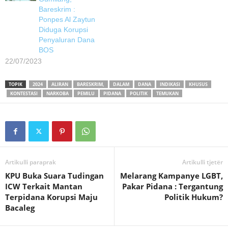
Bareskrim :
Ponpes Al Zaytun
Diduga Korupsi
Penyaluran Dana
BOS
22/07/2023
TOPIK
2024
ALIRAN
BARESKRIM,
DALAM
DANA
INDIKASI
KHUSUS
KONTESTASI
NARKOBA
PEMILU
PIDANA
POLITIK
TEMUKAN
Artikulli paraprak
Artikulli tjetër
KPU Buka Suara Tudingan
Melarang Kampanye LGBT,
ICW Terkait Mantan
Pakar Pidana : Tergantung
Terpidana Korupsi Maju
Politik Hukum?
Bacaleg