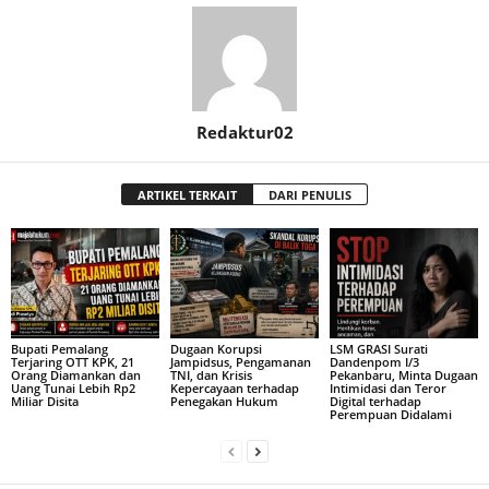
Redaktur02
ARTIKEL TERKAIT
DARI PENULIS
Bupati Pemalang
Dugaan Korupsi
LSM GRASI Surati
Terjaring OTT KPK, 21
Jampidsus, Pengamanan
Dandenpom I/3
Orang Diamankan dan
TNI, dan Krisis
Pekanbaru, Minta Dugaan
Uang Tunai Lebih Rp2
Kepercayaan terhadap
Intimidasi dan Teror
Miliar Disita
Penegakan Hukum
Digital terhadap
Perempuan Didalami