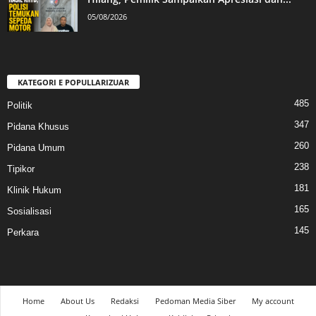
05/08/2026
KATEGORI E POPULLARIZUAR
485
Politik
347
Pidana Khusus
260
Pidana Umum
238
Tipikor
181
Klinik Hukum
165
Sosialisasi
145
Perkara
Home
About Us
Redaksi
Pedoman Media Siber
My account