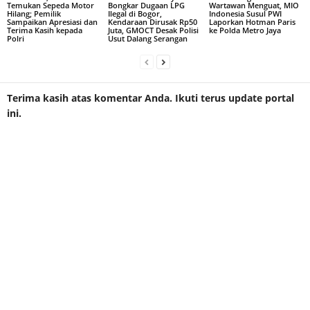
Temukan Sepeda Motor
Bongkar Dugaan LPG
Wartawan Menguat, MIO
Hilang; Pemilik
Ilegal di Bogor,
Indonesia Susul PWI
Sampaikan Apresiasi dan
Kendaraan Dirusak Rp50
Laporkan Hotman Paris
Terima Kasih kepada
Juta, GMOCT Desak Polisi
ke Polda Metro Jaya
Polri
Usut Dalang Serangan
Terima kasih atas komentar Anda. Ikuti terus update portal
ini.