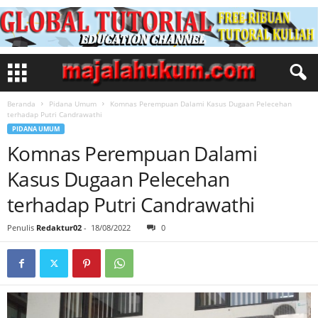
Beranda
Pidana Umum
Komnas Perempuan Dalami Kasus Dugaan Pelecehan
terhadap Putri Candrawathi
PIDANA UMUM
Komnas Perempuan Dalami
Kasus Dugaan Pelecehan
terhadap Putri Candrawathi
Penulis
Redaktur02
-
18/08/2022
0