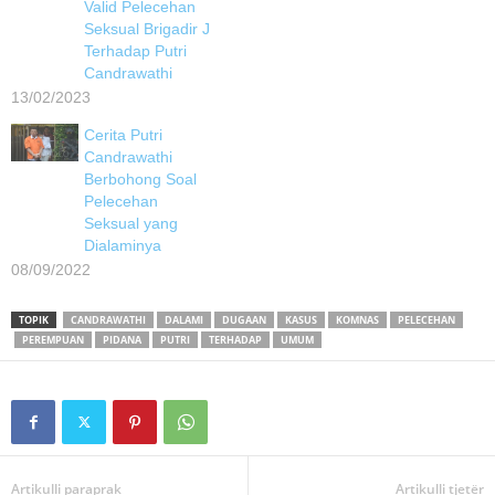
Valid Pelecehan
Seksual Brigadir J
Terhadap Putri
Candrawathi
13/02/2023
Cerita Putri
Candrawathi
Berbohong Soal
Pelecehan
Seksual yang
Dialaminya
08/09/2022
TOPIK
CANDRAWATHI
DALAMI
DUGAAN
KASUS
KOMNAS
PELECEHAN
PEREMPUAN
PIDANA
PUTRI
TERHADAP
UMUM
Artikulli paraprak
Artikulli tjetër