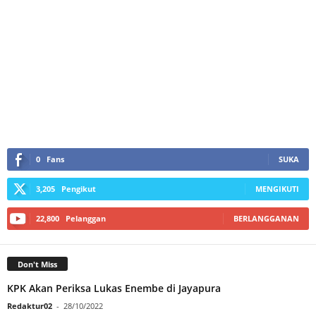
0
Fans
SUKA
3,205
Pengikut
MENGIKUTI
22,800
Pelanggan
BERLANGGANAN
Don't Miss
KPK Akan Periksa Lukas Enembe di Jayapura
Redaktur02
-
28/10/2022