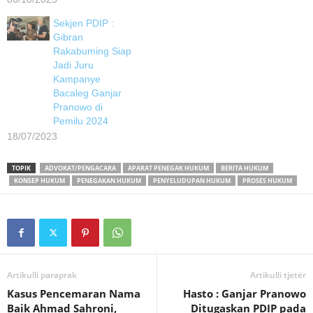
Sekjen PDIP :
Gibran
Rakabuming Siap
Jadi Juru
Kampanye
Bacaleg Ganjar
Pranowo di
Pemilu 2024
18/07/2023
TOPIK
ADVOKAT/PENGACARA
APARAT PENEGAK HUKUM
BERITA HUKUM
KONSEP HUKUM
PENEGAKAN HUKUM
PENYELUDUPAN HUKUM
PROSES HUKUM
Artikulli paraprak
Artikulli tjetër
Kasus Pencemaran Nama
Hasto : Ganjar Pranowo
Baik Ahmad Sahroni,
Ditugaskan PDIP pada