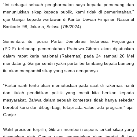
“Ini sebagai sebuah penghormatan saya kepada pemenang dan
menunjukkan sikap kepada publik, kami tidak di pemerintahan,”
ujar Ganjar kepada wartawan di Kantor Dewan Pimpinan Nasional
Barikade ’98, Jakarta, Selasa (7/5/2024).
Sementara itu, posisi Partai Demokrasi Indonesia Perjuangan
(PDIP) terhadap pemerintahan Prabowo-Gibran akan diputuskan
dalam rapat kerja nasional (Rakernas) pada 24 sampai 26 Mei
mendatang. Ganjar sendiri yakin partai berlambang kepala banteng
itu akan mengambil sikap yang sama dengannya.
“Partai nanti tentu akan memutuskan pada saat di rakernas nanti
dan itulah pendidikan politik yang mesti kita berikan kepada
masyarakat. Bahwa dalam sebuah kontestasi tidak hanya sekedar
berebut kursi dan dibagi-bagi, tetapi ada value, ada program,” ujar
Ganjar.
Wakil presiden terpilih, Gibran memberi respons terkait sikap yang
dinyatakan oleh Ganjar yang menyatakan akan berdiri di luar