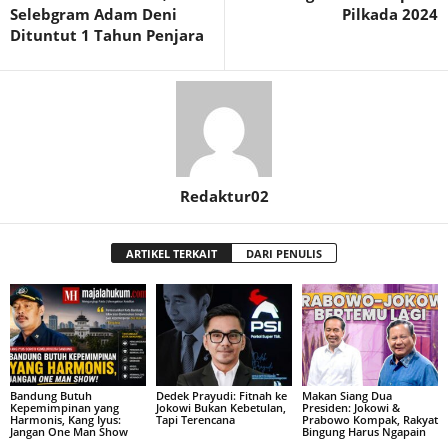
Selebgram Adam Deni
Pilkada 2024
Dituntut 1 Tahun Penjara
Redaktur02
ARTIKEL TERKAIT
DARI PENULIS
Bandung Butuh
Dedek Prayudi: Fitnah ke
Makan Siang Dua
Kepemimpinan yang
Jokowi Bukan Kebetulan,
Presiden: Jokowi &
Harmonis, Kang Iyus:
Tapi Terencana
Prabowo Kompak, Rakyat
Jangan One Man Show
Bingung Harus Ngapain