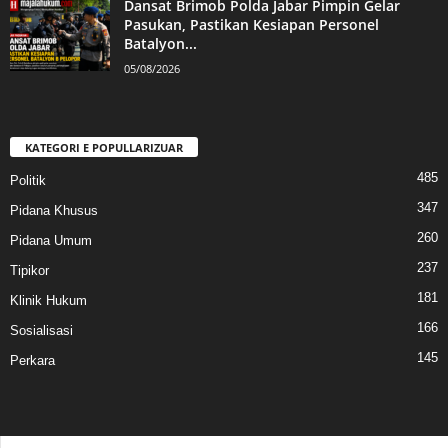
Dansat Brimob Polda Jabar Pimpin Gelar
Pasukan, Pastikan Kesiapan Personel
Batalyon...
05/08/2026
KATEGORI E POPULLARIZUAR
485
Politik
347
Pidana Khusus
260
Pidana Umum
237
Tipikor
181
Klinik Hukum
166
Sosialisasi
145
Perkara