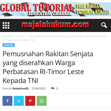
Beranda
Politik
Pemusnahan Rakitan Senjata yang diserahkan Warga Perbatasan
RI-Timor Leste Kepada TNI
POLITIK
Pemusnahan Rakitan Senjata
yang diserahkan Warga
Perbatasan RI-Timor Leste
Kepada TNI
Penulis
Redaktur02
-
22/06/2022
0