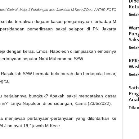
Dibe
Ket
mosi Gebrak Meja di Peridangan atas Jawaban M Kece // Doc. ANTAR FOTO
Redak
 selaku terdakwa dugaan kasus penganiayaan terhadap M
Wam
ersidangan pemeriksaan saksi pelapor di PN Jakarta
Pang
Saks
Redak
ja dengan keras. Emosi Napoleon dilampiaskan emosinya
 pertanyaan seputar Nabi Muhammad SAW.
KPK:
Wask
a Rasulullah SAW bermata belo merah dan berkepala besar,
Redak
gitu.
Satb
Prog
tu berjalannya bungkuk? Apakah saksi mengatakan dasar
Ana
inn?” tanya Napoleon di persidangan, Kamis (23/6/2022).
Tribr
ya menjawab pertanyaan-pertanyaan yang dilontarkan ke
Al Jinn ayat 19,” jawab M Kece.