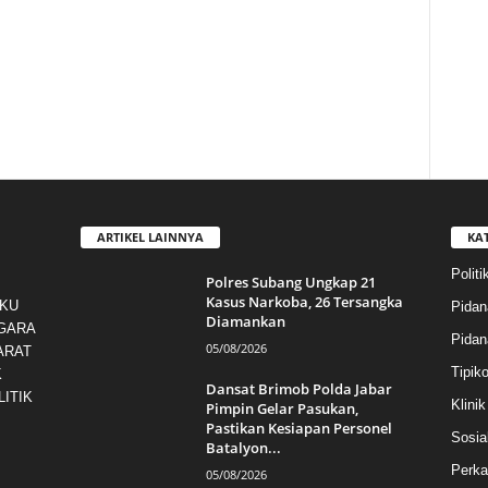
ARTIKEL LAINNYA
KA
Politi
Polres Subang Ungkap 21
Kasus Narkoba, 26 Tersangka
AKU
Pidan
Diamankan
GARA
Pida
05/08/2026
ARAT
Tipiko
K
Dansat Brimob Polda Jabar
ITIK
Klini
Pimpin Gelar Pasukan,
Pastikan Kesiapan Personel
Sosial
Batalyon...
Perka
05/08/2026