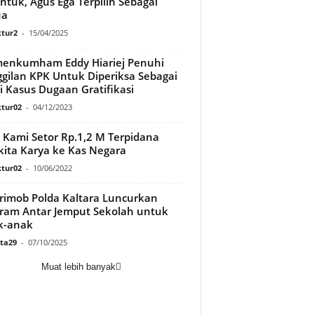
ntuk, Agus Ega Terpilih Sebagai
ua
tur2
-
15/04/2025
enkumham Eddy Hiariej Penuhi
gilan KPK Untuk Diperiksa Sebagai
i Kasus Dugaan Gratifikasi
tur02
-
04/12/2023
 Kami Setor Rp.1,2 M Terpidana
ita Karya ke Kas Negara
tur02
-
10/06/2022
rimob Polda Kaltara Luncurkan
ram Antar Jemput Sekolah untuk
k-anak
ata29
-
07/10/2025
Muat lebih banyak