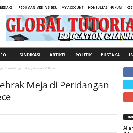
REDAKSI
PEDOMAN MEDIA SIBER
MY ACCOUNT
KONSULTASI HUKUM
KEB
NFO
SINDIKASI
ARTIKEL
POLITIK
PUSTAKA
I
a di Peridangan atas Jawaban M Kece
ebrak Meja di Peridangan
ece
Don
Alia