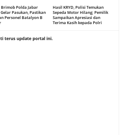
 Brimob Polda Jabar
Hasil KRYD, Polisi Temukan
 Gelar Pasukan, Pastikan
Sepeda Motor Hilang; Pemilik
an Personel Batalyon B
Sampaikan Apresiasi dan
r
Terima Kasih kepada Polri
 terus update portal ini.