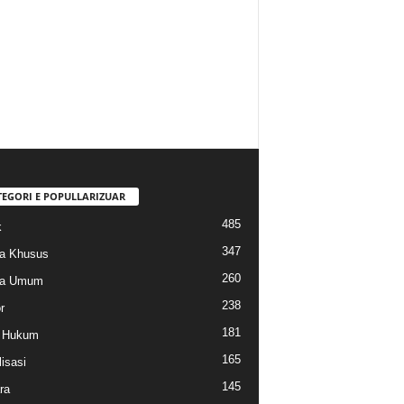
TEGORI E POPULLARIZUAR
485
k
347
a Khusus
260
na Umum
238
r
181
k Hukum
165
isasi
145
ra