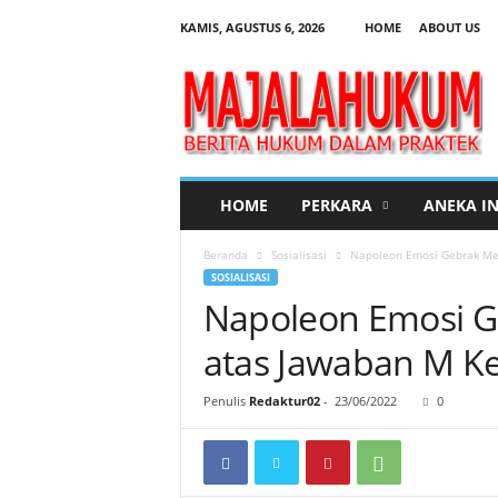
KAMIS, AGUSTUS 6, 2026
HOME
ABOUT US
M
a
j
a
l
a
H
HOME
PERKARA
ANEKA I
u
k
Beranda
Sosialisasi
Napoleon Emosi Gebrak Mej
u
SOSIALISASI
m
Napoleon Emosi G
atas Jawaban M K
Penulis
Redaktur02
-
23/06/2022
0