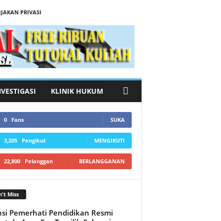
IJAKAN PRIVASI
NVESTIGASI
KLINIK HUKUM
0
Fans
SUKA
3,205
Pengikut
MENGIKUTI
22,800
Pelanggan
BERLANGGANAN
't Miss
nsi Pemerhati Pendidikan Resmi