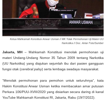
Ketua Mahkamah Konstitusi Anwar Usman // MK Tolak Permohonan Uji Materi UU
Narkotika // Doc. Antar Foto/Sumber
Jakarta, MH
– Mahkamah Konstitusi menolak permohonan uji
materi Undang-Undang Nomor 35 Tahun 2009 tentang Narkotika
(UU Narkotika) yang diajukan sejumlah ibu dari pasien gangguan
fungsi otak (
cerebral palsy
) serta lembaga swadaya masyarakat.
“Menolak permohonan para pemohon untuk seluruhnya”, kata
Hakim Konstitusi Anwar Usman ketika membacakan amar putusan
Perkara 106/PUU-XVIII/2020 yang disiarkan secara daring di kanal
YouTube Mahkamah Konstitusi RI, Jakarta, Rabu (19/7/2022).