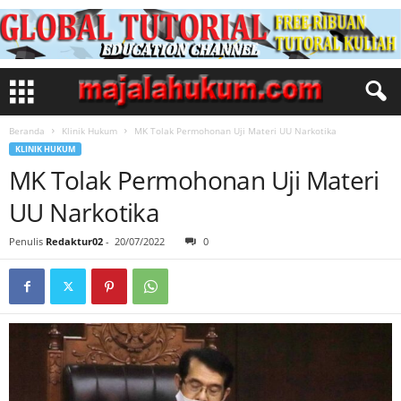
Beranda
Klinik Hukum
MK Tolak Permohonan Uji Materi UU Narkotika
KLINIK HUKUM
MK Tolak Permohonan Uji Materi
UU Narkotika
Penulis
Redaktur02
-
20/07/2022
0