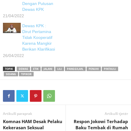
Dengan Putusan
Dewas KPK
21/04/2022
Dewas KPK :
Dirut Pertamina
Tidak Kooperatif
Karena Mangkir
Berikan Klarifikasi
26/04/2022
TOPIK
DEWAS
ETIK
JALANI
LILI
PANGGILAN,
PENUHI
PINTAULI
SIDANG
TIPIKOR
Artikulli paraprak
Artikulli tjetër
Komnas HAM Desak Pelaku
Respon Jokowi Terhadap
Kekerasan Seksual
Baku Tembak di Rumah