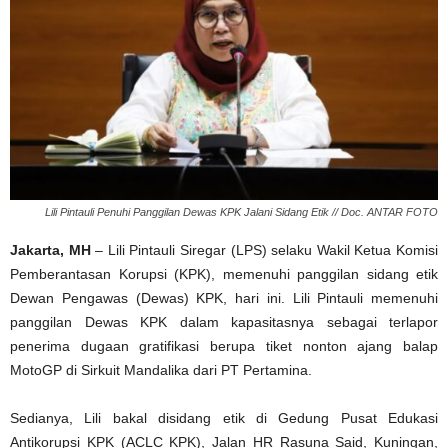
Lili Pintauli Penuhi Panggilan Dewas KPK Jalani Sidang Etik // Doc. ANTAR FOTO
Jakarta, MH
– Lili Pintauli Siregar (LPS) selaku Wakil Ketua Komisi
Pemberantasan Korupsi (KPK), memenuhi panggilan sidang etik
Dewan Pengawas (Dewas) KPK, hari ini. Lili Pintauli memenuhi
panggilan Dewas KPK dalam kapasitasnya sebagai terlapor
penerima dugaan gratifikasi berupa tiket nonton ajang balap
MotoGP di Sirkuit Mandalika dari PT Pertamina.
Sedianya, Lili bakal disidang etik di Gedung Pusat Edukasi
Antikorupsi KPK (ACLC KPK), Jalan HR Rasuna Said, Kuningan,