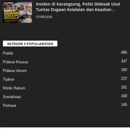
Insiden di Karangsong, Polisi Didesak Usut
Tuntas Dugaan Kelalaian dan Keaslian...
07/08/2026
KATEGORI E POPULLARIZUAR
485
Politik
347
Pidana Khusus
260
Pidana Umum
237
Tipikor
181
Klinik Hukum
168
Sosialisasi
145
Perkara