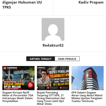
diganjar Hukuman UU
Kadiv Propam
TPKS
Redaktur02
ARTIKEL TERKAIT
DARI PENULIS
Dugaan Korupsi Rp39
Bupati Pemalang
KPK Dalami Dugaan
Miliar di Perumdam TDA
Terjaring OTT KPK, 21
Aliran Uang Abdul Wahid
Indramayu Masih Dalam
Orang Diamankan dan
Melalui Ajudan Pangdam
Penyelidikan
Uang Tunai Lebih Rp2
Tuanku Tambusai
Miliar Disita