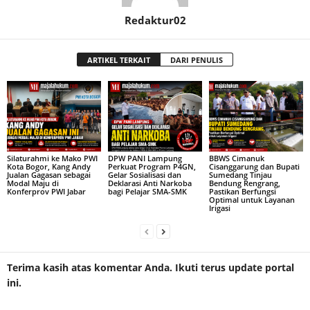
Redaktur02
ARTIKEL TERKAIT
DARI PENULIS
Silaturahmi ke Mako PWI
DPW PANI Lampung
BBWS Cimanuk
Kota Bogor, Kang Andy
Perkuat Program P4GN,
Cisanggarung dan Bupati
Jualan Gagasan sebagai
Gelar Sosialisasi dan
Sumedang Tinjau
Modal Maju di
Deklarasi Anti Narkoba
Bendung Rengrang,
Konferprov PWI Jabar
bagi Pelajar SMA-SMK
Pastikan Berfungsi
Optimal untuk Layanan
Irigasi
Terima kasih atas komentar Anda. Ikuti terus update portal
ini.