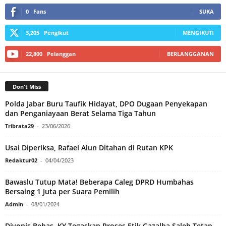
0
Fans
SUKA
3,205
Pengikut
MENGIKUTI
22,800
Pelanggan
BERLANGGANAN
Don't Miss
Polda Jabar Buru Taufik Hidayat, DPO Dugaan Penyekapan
dan Penganiayaan Berat Selama Tiga Tahun
Tribrata29
-
23/06/2026
Usai Diperiksa, Rafael Alun Ditahan di Rutan KPK
Redaktur02
-
04/04/2023
Bawaslu Tutup Mata! Beberapa Caleg DPRD Humbahas
Bersaing 1 Juta per Suara Pemilih
Admin
-
08/01/2024
Divonis Bebas, KY Tegaskan Proses Etik Gazalba Saleh Tetap