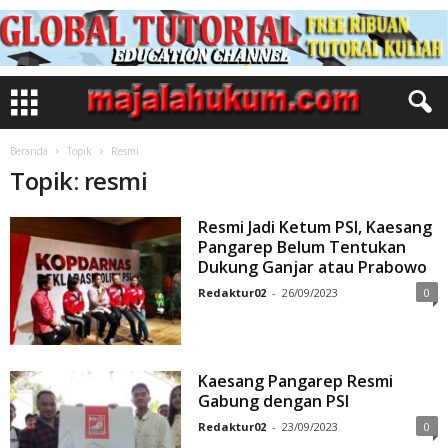
Beranda
Topik
Resmi
Topik: resmi
Resmi Jadi Ketum PSI, Kaesang
Pangarep Belum Tentukan
Dukung Ganjar atau Prabowo
Redaktur02
-
26/09/2023
0
Kaesang Pangarep Resmi
Gabung dengan PSI
Redaktur02
-
23/09/2023
0