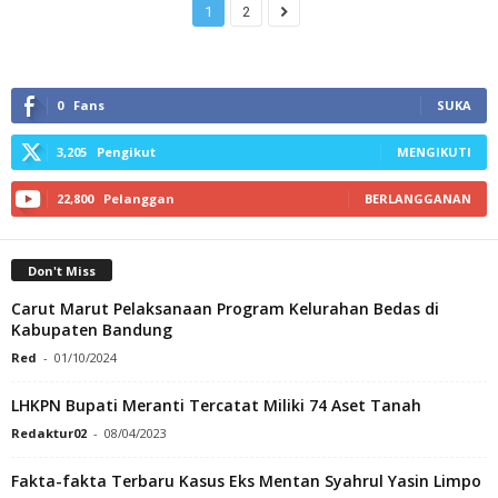
1
2
0
Fans
SUKA
3,205
Pengikut
MENGIKUTI
22,800
Pelanggan
BERLANGGANAN
Don't Miss
Carut Marut Pelaksanaan Program Kelurahan Bedas di
Kabupaten Bandung
Red
-
01/10/2024
LHKPN Bupati Meranti Tercatat Miliki 74 Aset Tanah
Redaktur02
-
08/04/2023
Fakta-fakta Terbaru Kasus Eks Mentan Syahrul Yasin Limpo