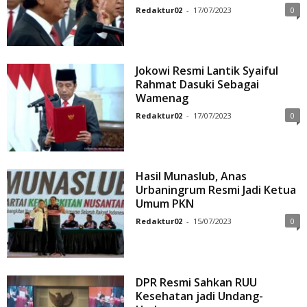
Redaktur02
-
17/07/2023
0
Jokowi Resmi Lantik Syaiful
Rahmat Dasuki Sebagai
Wamenag
Redaktur02
-
17/07/2023
0
Hasil Munaslub, Anas
Urbaningrum Resmi Jadi Ketua
Umum PKN
Redaktur02
-
15/07/2023
0
DPR Resmi Sahkan RUU
Kesehatan jadi Undang-