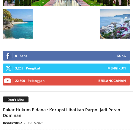
0
Fans
SUKA
3,205
Pengikut
MENGIKUTI
22,800
Pelanggan
BERLANGGANAN
Don't Miss
Pakar Hukum Pidana : Korupsi Libatkan Parpol Jadi Peran
Dominan
Redaktur02
-
06/07/2023