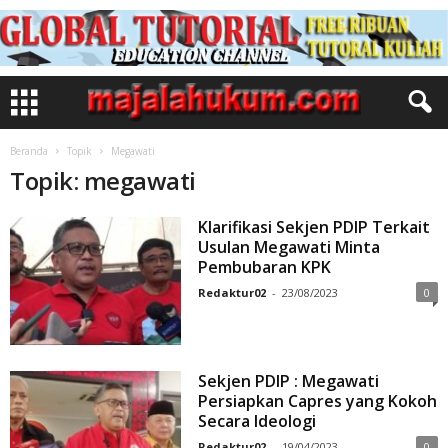
Beranda
Topik
Megawati
Topik: megawati
Klarifikasi Sekjen PDIP Terkait
Usulan Megawati Minta
Pembubaran KPK
Redaktur02
-
23/08/2023
0
Sekjen PDIP : Megawati
Persiapkan Capres yang Kokoh
Secara Ideologi
Redaktur02
-
19/04/2023
0