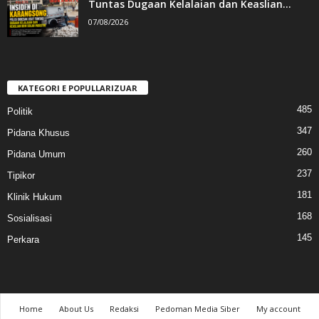
Tuntas Dugaan Kelalaian dan Keaslian...
07/08/2026
KATEGORI E POPULLARIZUAR
485
Politik
347
Pidana Khusus
260
Pidana Umum
237
Tipikor
181
Klinik Hukum
168
Sosialisasi
145
Perkara
Home
About Us
Redaksi
Pedoman Media Siber
My account