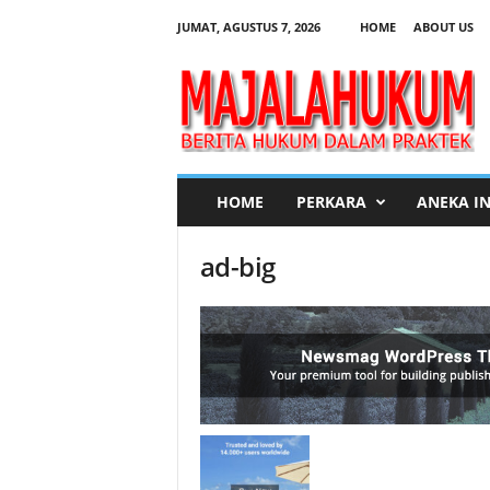
JUMAT, AGUSTUS 7, 2026
HOME
ABOUT US
M
a
j
a
l
a
H
HOME
PERKARA
ANEKA I
u
k
ad-big
u
m