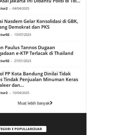
Asal Jakarta Ini Dibantu Polisi di Tol...
tur2
-
04/04/2025
ai Nasdem Gelar Konsolidasi di GBK,
ang Demokrat dan PKS
tur02
-
13/07/2023
n Paulus Tannos Dugaan
adaan e-KTP Terlacak di Thailand
tur02
-
27/01/2023
ol PP Kota Bandung Dinilai Tidak
s Tindak Penjualan Minuman Keras
aleer dan...
tur2
-
10/04/2025
Muat lebih banyak
TEGORI E POPULLARIZUAR