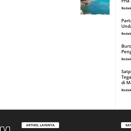
Pria 
Redak
Part
Und
Redak
Buro
Peng
Redak
Satp
Tega
di M
Redak
ARTIKEL LAINNYA
KA