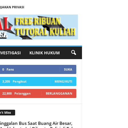
IJAKAN PRIVASI
NVESTIGASI
KLINIK HUKUM
0
Fans
SUKA
3,205
Pengikut
MENGIKUTI
22,800
Pelanggan
BERLANGGANAN
't Miss
inggalan Bus Saat Buang Air Besar,