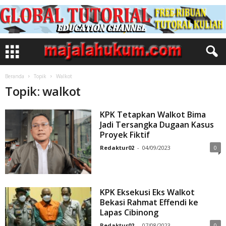
Beranda
Topik
Walkot
Topik: walkot
KPK Tetapkan Walkot Bima
Jadi Tersangka Dugaan Kasus
Proyek Fiktif
Redaktur02
-
04/09/2023
0
KPK Eksekusi Eks Walkot
Bekasi Rahmat Effendi ke
Lapas Cibinong
Redaktur02
-
07/08/2023
0