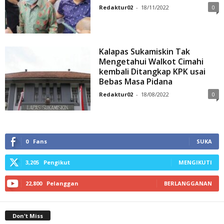
Redaktur02
-
18/11/2022
0
Kalapas Sukamiskin Tak
Mengetahui Walkot Cimahi
kembali Ditangkap KPK usai
Bebas Masa Pidana
Redaktur02
-
18/08/2022
0
0
Fans
SUKA
3,205
Pengikut
MENGIKUTI
22,800
Pelanggan
BERLANGGANAN
Don't Miss