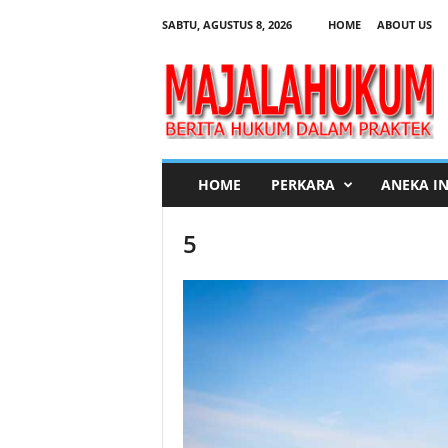
SABTU, AGUSTUS 8, 2026
HOME
ABOUT US
M
a
j
a
l
a
H
HOME
PERKARA
ANEKA I
u
k
5
u
m