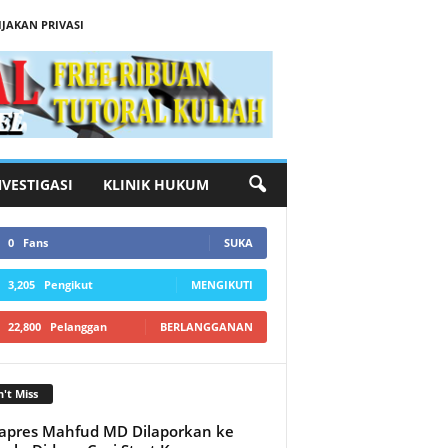
IJAKAN PRIVASI
NVESTIGASI
KLINIK HUKUM
0
Fans
SUKA
3,205
Pengikut
MENGIKUTI
22,800
Pelanggan
BERLANGGANAN
't Miss
pres Mahfud MD Dilaporkan ke