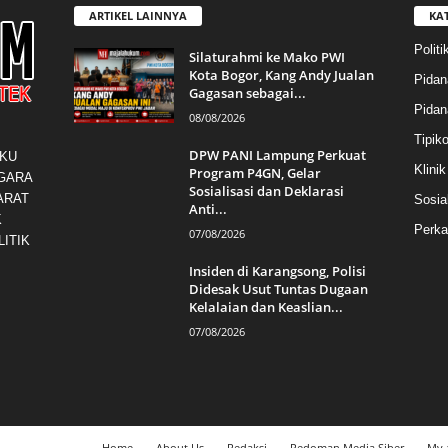
ARTIKEL LAINNYA
KA
Politi
Silaturahmi ke Mako PWI
Kota Bogor, Kang Andy Jualan
Pidan
Gagasan sebagai...
Pida
08/08/2026
Tipiko
DPW PANI Lampung Perkuat
AKU
Klini
Program P4GN, Gelar
GARA
Sosialisasi dan Deklarasi
ARAT
Sosial
Anti...
K
Perka
07/08/2026
ITIK
Insiden di Karangsong, Polisi
Didesak Usut Tuntas Dugaan
Kelalaian dan Keaslian...
07/08/2026
Home
About Us
Redaksi
Pedoman Media Siber
My 