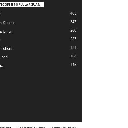
TEGORI E POPULLARIZUAR
485
k
347
a Khusus
260
na Umum
237
r
181
k Hukum
168
isasi
145
ra
account
Konsultasi Hukum
Kebijakan Privasi