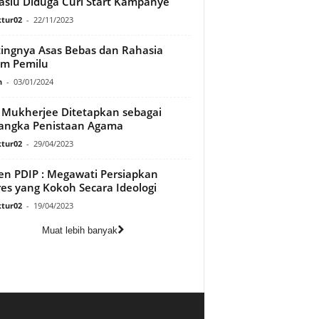
slu Diduga Curi Start Kampanye
tur02
-
22/11/2023
ingnya Asas Bebas dan Rahasia
am Pemilu
n
-
03/01/2024
 Mukherjee Ditetapkan sebagai
angka Penistaan Agama
tur02
-
29/04/2023
en PDIP : Megawati Persiapkan
es yang Kokoh Secara Ideologi
tur02
-
19/04/2023
Muat lebih banyak