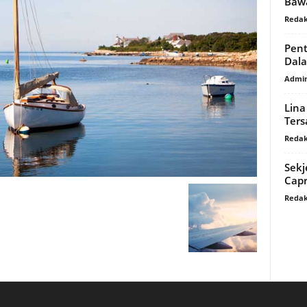
Bawa
Redak
Pent
Dal
Admi
Lina
Ters
Redak
Sekj
Capr
Redak