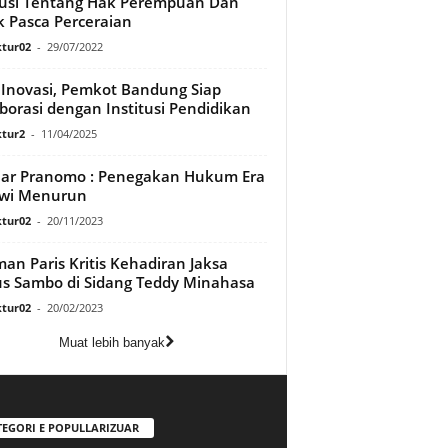
usi Tentang Hak Perempuan Dan
 Pasca Perceraian
tur02
-
29/07/2022
 Inovasi, Pemkot Bandung Siap
borasi dengan Institusi Pendidikan
tur2
-
11/04/2025
ar Pranomo : Penegakan Hukum Era
owi Menurun
tur02
-
20/11/2023
an Paris Kritis Kehadiran Jaksa
s Sambo di Sidang Teddy Minahasa
tur02
-
20/02/2023
Muat lebih banyak
TEGORI E POPULLARIZUAR