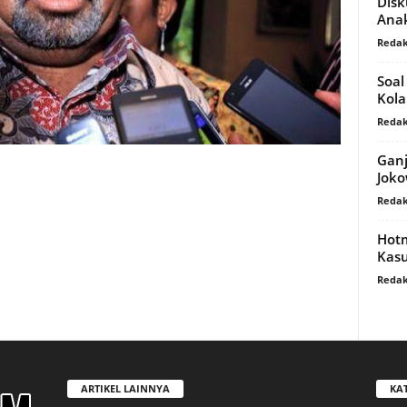
Disk
Anak
Redak
Soal
Kola
Redak
Ganj
Jok
Redak
Hotm
Kasu
Redak
ARTIKEL LAINNYA
KA