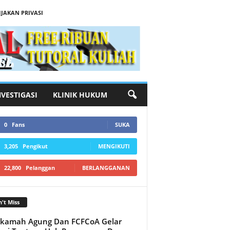
IJAKAN PRIVASI
NVESTIGASI
KLINIK HUKUM
0
Fans
SUKA
3,205
Pengikut
MENGIKUTI
22,800
Pelanggan
BERLANGGANAN
't Miss
kamah Agung Dan FCFCoA Gelar